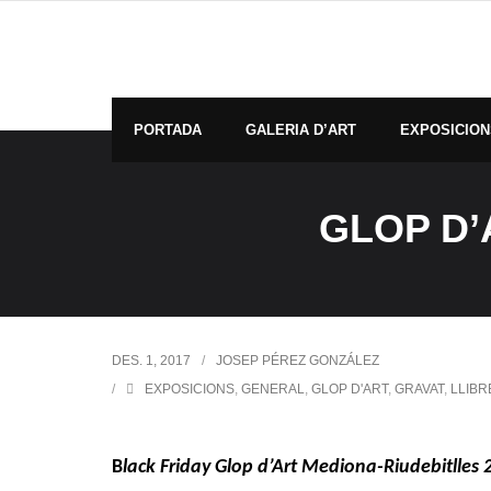
Skip
to
content
PORTADA
GALERIA D’ART
EXPOSICION
GLOP D’
DES. 1, 2017
JOSEP PÉREZ GONZÁLEZ
EXPOSICIONS
,
GENERAL
,
GLOP D'ART
,
GRAVAT
,
LLIBR
B
lack Friday Glop d’Art Mediona-Riudebitlles 