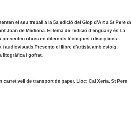
enten el seu treball a la 5a edició del Glop d’Art a St Pere d
a Sant Joan de Mediona. El tema de l’edició d’enguany és La
e es presenten obres en diferents tècniques i disciplines:
a i audiovisuals.Presento el llibre d’artista amb estoig,
litogràfica i gofrat.
un carret vell de transport de paper. Lloc: Cal Xerta, St Pere