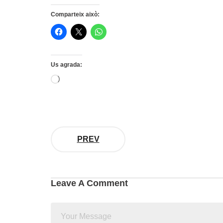
Comparteix això:
Us agrada:
S'està
carregant…
PREV
Leave A Comment