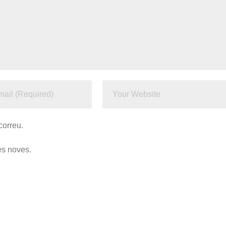
correu.
des noves.