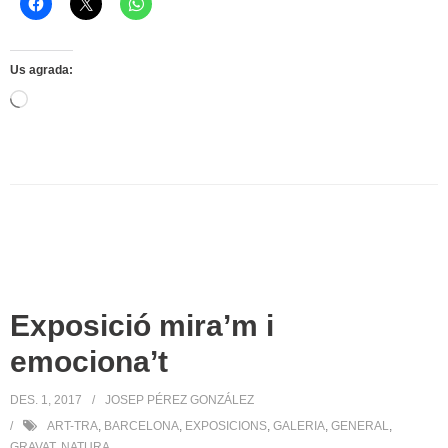
Us agrada:
S'està
carregant…
Exposició mira’m i
emociona’t
DES. 1, 2017
JOSEP PÉREZ GONZÁLEZ
ART-TRA
,
BARCELONA
,
EXPOSICIONS
,
GALERIA
,
GENERAL
,
GRAVAT
,
NATURA