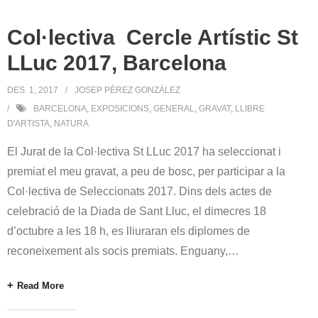
Col·lectiva Cercle Artístic St
LLuc 2017, Barcelona
DES. 1, 2017
JOSEP PÉREZ GONZÁLEZ
BARCELONA
,
EXPOSICIONS
,
GENERAL
,
GRAVAT
,
LLIBRE
D'ARTISTA
,
NATURA
El Jurat de la Col·lectiva St LLuc 2017 ha seleccionat i
premiat el meu gravat, a peu de bosc, per participar a la
Col·lectiva de Seleccionats 2017. Dins dels actes de
celebració de la Diada de Sant Lluc, el dimecres 18
d’octubre a les 18 h, es lliuraran els diplomes de
reconeixement als socis premiats. Enguany,
…
Read More