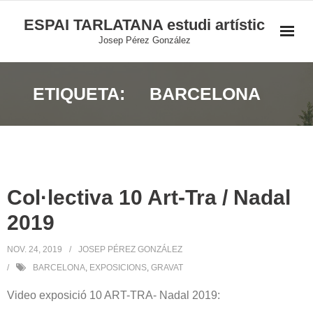
Skip
ESPAI TARLATANA estudi artístic
to
Josep Pérez González
content
ETIQUETA:
BARCELONA
Col·lectiva 10 Art-Tra / Nadal
2019
NOV. 24, 2019
JOSEP PÉREZ GONZÁLEZ
BARCELONA
,
EXPOSICIONS
,
GRAVAT
Video exposició 10 ART-TRA- Nadal 2019: