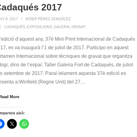
Cadaqués 2017
NY 8, 2017
JOSEP PÉREZ GONZÁLEZ
CADAQUÉS
,
EXPOSICIONS
,
GALERIA
,
GRAVAT
edició d’aquest any, 37è Mini Print Internacional de Cadaqués
17, es va inaugurà l’1 de juliol de 2017. Participo en aquest
rtamen Internacional sobre tècniques de gravat que organitza
ogi, dins de l’espai: Taller Galeria Fort de Cadaqués, de juliol
ns setembre de 2017. Paral·lelament aquesta 37è edició es
esenta a:Winfield (Regne Unit) del 27
…
Read More
mparteix això: