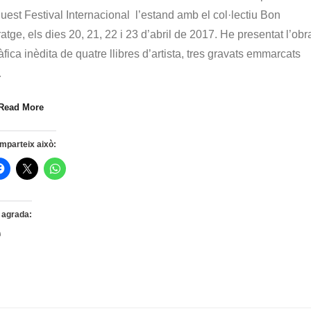
uest Festival Internacional l’estand amb el col·lectiu Bon
ratge, els dies 20, 21, 22 i 23 d’abril de 2017. He presentat l’obr
àfica inèdita de quatre llibres d’artista, tres gravats emmarcats
…
Read More
mparteix això:
 agrada:
S'està
carregant…