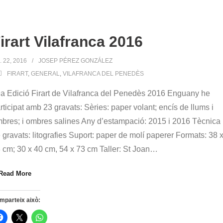
irart Vilafranca 2016
. 22, 2016
JOSEP PÉREZ GONZÁLEZ
FIRART
,
GENERAL
,
VILAFRANCA DEL PENEDÈS
a Edició Firart de Vilafranca del Penedès 2016 Enguany he
rticipat amb 23 gravats: Sèries: paper volant; encís de llums i
bres; i ombres salines Any d’estampació: 2015 i 2016 Tècnica
 gravats: litografies Suport: paper de molí paperer Formats: 38 
 cm; 30 x 40 cm, 54 x 73 cm Taller: St Joan
…
Read More
mparteix això: