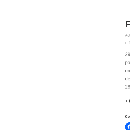
F
AG
29
pa
om
de
28
Co