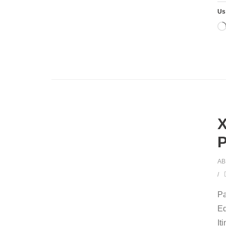
Us
X
P
AB
Pa
Ed
It