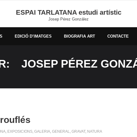
ESPAI TARLATANA estudi artístic
Josep Pérez González
S
EDICIÓ D’IMATGES
BIOGRAFIA ART
CONTACTE
R:
JOSEP PÉREZ GONZ
rouflés
ONA
,
EXPOSICIONS
,
GALERIA
,
GENERAL
,
GRAVAT
,
NATURA