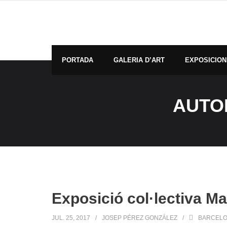
Skip
to
content
PORTADA
GALERIA D’ART
EXPOSICION
AUTO
Exposició col·lectiva Ma
JUL. 25, 2017
JOSEP PÉREZ GONZÁLEZ
BARCEL