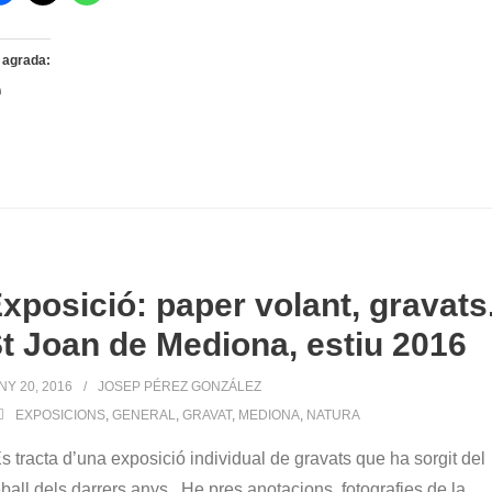
 agrada:
S'està
carregant…
xposició: paper volant, gravats
t Joan de Mediona, estiu 2016
NY 20, 2016
JOSEP PÉREZ GONZÁLEZ
EXPOSICIONS
,
GENERAL
,
GRAVAT
,
MEDIONA
,
NATURA
 tracta d’una exposició individual de gravats que ha sorgit del
eball dels darrers anys . He pres anotacions, fotografies de la