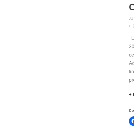
JU
L’
20
ce
Ad
fi
pr
Co