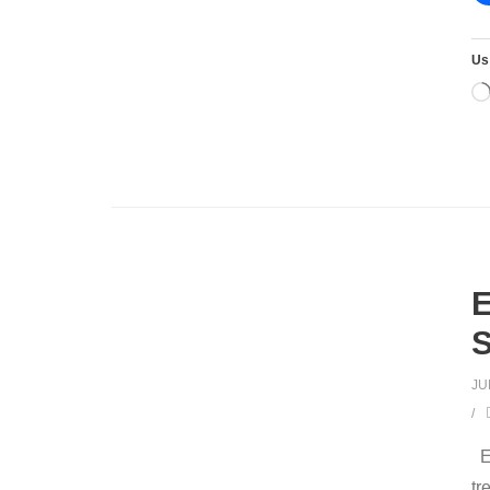
Us
E
S
JU
Es
tr