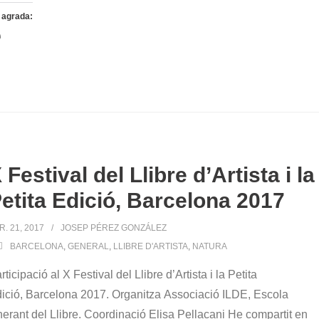
 agrada:
S'està
carregant…
 Festival del Llibre d’Artista i la
etita Edició, Barcelona 2017
R. 21, 2017
JOSEP PÉREZ GONZÁLEZ
BARCELONA
,
GENERAL
,
LLIBRE D'ARTISTA
,
NATURA
rticipació al X Festival del Llibre d’Artista i la Petita
ició, Barcelona 2017. Organitza Associació ILDE, Escola
inerant del Llibre. Coordinació Elisa Pellacani He compartit en